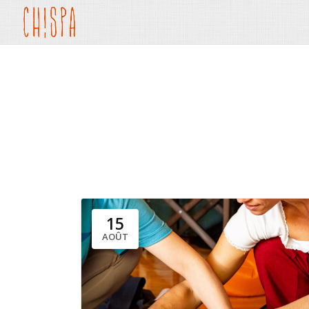
15
AOÛT