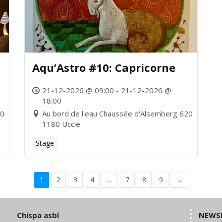
Aqu’Astro #10: Capricorne
21-12-2026 @ 09:00 - 21-12-2026 @
18:00
20
Au bord de l'eau Chaussée d'Alsemberg 620
1180 Uccle
Stage
1
2
3
4
…
7
8
9
→
Chispa asbl
NEWS