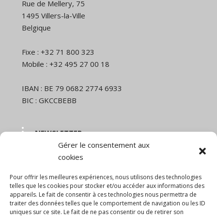
Rue de Mellery, 75
1495 Villers-la-Ville
Belgique
Fixe : +32 71 800 323
Mobile : +32 495 27 00 18
IBAN : BE 79 0682 2774 6933
BIC : GKCCBEBB
NEWSLETTER
Gérer le consentement aux
Nom et prénom
cookies
Pour offrir les meilleures expériences, nous utilisons des technologies
Email
telles que les cookies pour stocker et/ou accéder aux informations des
appareils. Le fait de consentir à ces technologies nous permettra de
traiter des données telles que le comportement de navigation ou les ID
uniques sur ce site. Le fait de ne pas consentir ou de retirer son
En continuant, vous acceptez la politique de