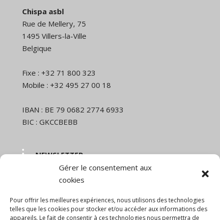
Chispa asbl
Rue de Mellery, 75
1495 Villers-la-Ville
Belgique
Fixe : +32 71 800 323
Mobile : +32 495 27 00 18
IBAN : BE 79 0682 2774 6933
BIC : GKCCBEBB
NEWSLETTER
Gérer le consentement aux
Nom et prénom
cookies
Pour offrir les meilleures expériences, nous utilisons des technologies
Email
telles que les cookies pour stocker et/ou accéder aux informations des
appareils. Le fait de consentir à ces technologies nous permettra de