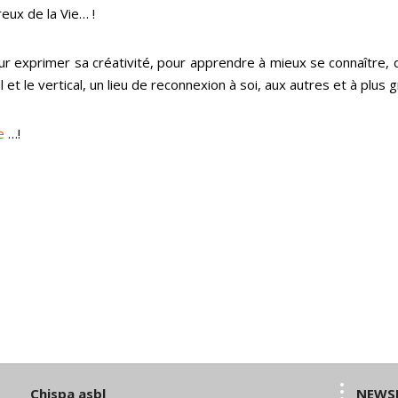
eux de la Vie… !
ur exprimer sa créativité, pour apprendre à mieux se connaître, 
l et le vertical, un lieu de reconnexion à soi, aux autres et à plus 
e
…!
Chispa asbl
NEWS