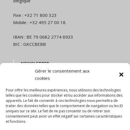
Belgique
Fixe : +32 71 800 323
Mobile : +32 495 27 00 18
IBAN : BE 79 0682 2774 6933
BIC : GKCCBEBB
NEWSLETTER
Gérer le consentement aux
Nom et prénom
cookies
Pour offrir les meilleures expériences, nous utilisons des technologies
Email
telles que les cookies pour stocker et/ou accéder aux informations des
appareils. Le fait de consentir à ces technologies nous permettra de
traiter des données telles que le comportement de navigation ou les ID
uniques sur ce site. Le fait de ne pas consentir ou de retirer son
En continuant, vous acceptez la politique de
consentement peut avoir un effet négatif sur certaines caractéristiques
confidentialité
et fonctions.