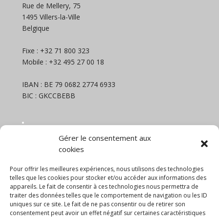
Rue de Mellery, 75
1495 Villers-la-Ville
Belgique
Fixe : +32 71 800 323
Mobile : +32 495 27 00 18
IBAN : BE 79 0682 2774 6933
BIC : GKCCBEBB
NEWSLETTER
Gérer le consentement aux
Nom et prénom
cookies
Pour offrir les meilleures expériences, nous utilisons des technologies
Email
telles que les cookies pour stocker et/ou accéder aux informations des
appareils. Le fait de consentir à ces technologies nous permettra de
traiter des données telles que le comportement de navigation ou les ID
uniques sur ce site. Le fait de ne pas consentir ou de retirer son
En continuant, vous acceptez la politique de
consentement peut avoir un effet négatif sur certaines caractéristiques
confidentialité