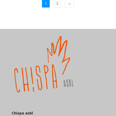
1
2
→
Chispa asbl