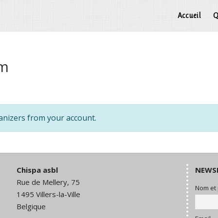
Accueil
Q
rm
anizers from your account.
Chispa asbl
NEWS
Rue de Mellery, 75
Nom et
1495 Villers-la-Ville
Belgique