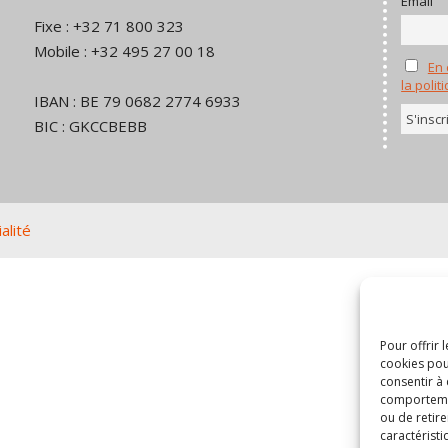
Email
Fixe : +32 71 800 323
Mobile : +32 495 27 00 18
En 
la polit
IBAN : BE 79 0682 2774 6933
BIC : GKCCBEBB
alité
Pour offrir 
cookies pou
consentir à
comportement
ou de retire
caractéristi