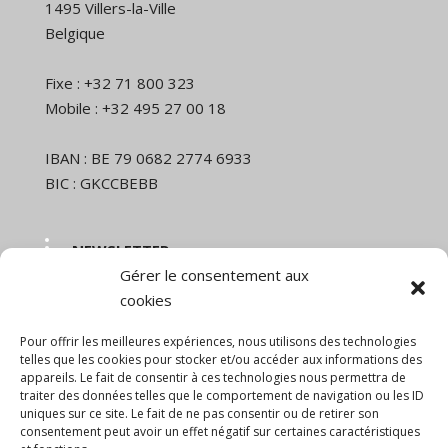
1495 Villers-la-Ville
Belgique
Fixe : +32 71 800 323
Mobile : +32 495 27 00 18
IBAN : BE 79 0682 2774 6933
BIC : GKCCBEBB
NEWSLETTER
Gérer le consentement aux
Nom et prénom
cookies
Pour offrir les meilleures expériences, nous utilisons des technologies
Email
telles que les cookies pour stocker et/ou accéder aux informations des
appareils. Le fait de consentir à ces technologies nous permettra de
traiter des données telles que le comportement de navigation ou les ID
uniques sur ce site. Le fait de ne pas consentir ou de retirer son
En continuant, vous acceptez la politique de
consentement peut avoir un effet négatif sur certaines caractéristiques
confidentialité