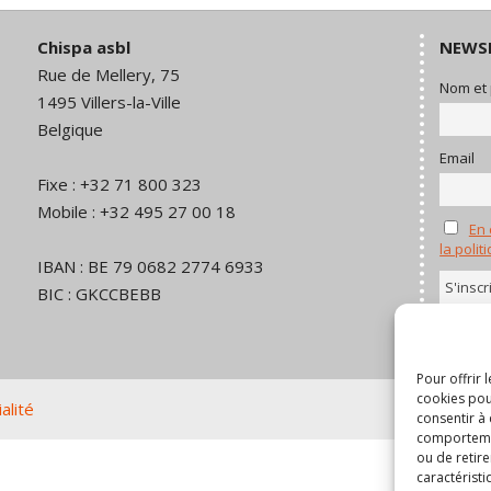
Chispa asbl
NEWS
Rue de Mellery, 75
Nom et
1495 Villers-la-Ville
Belgique
Email
Fixe : +32 71 800 323
Mobile : +32 495 27 00 18
En 
la polit
IBAN : BE 79 0682 2774 6933
BIC : GKCCBEBB
Pour offrir 
cookies pou
alité
consentir à
comportement
ou de retire
caractéristi