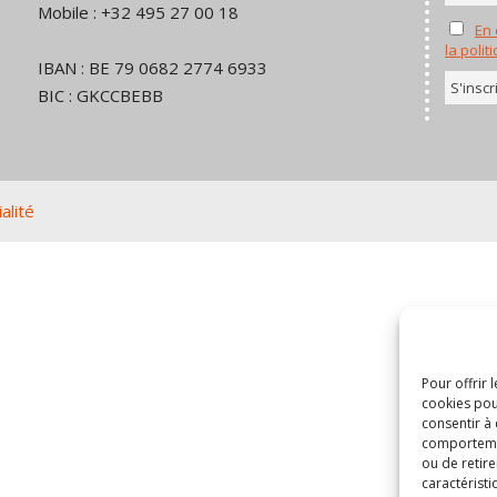
Mobile : +32 495 27 00 18
En 
la polit
IBAN : BE 79 0682 2774 6933
BIC : GKCCBEBB
alité
Pour offrir 
cookies pou
consentir à
comportement
ou de retire
caractéristi