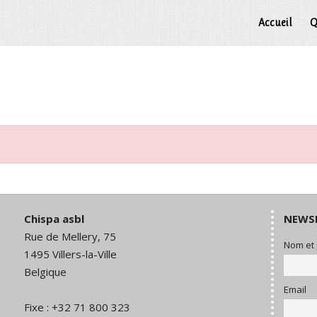
Accueil
Q
Chispa asbl
NEWS
Rue de Mellery, 75
Nom et
1495 Villers-la-Ville
Belgique
Email
Fixe : +32 71 800 323